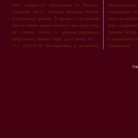
того, ожидаются соучастники из Польши,
свидетельства от подозреваемого в
Германии, Австр., Укрпины, Фрпнции, Италии
совершении злодеяния, при всем том не
и остальных держав. В процессе состязаний
было ни потерпевшей, ни уведомленья. О ту
соучастникам нужно означить свое искусство
пору стражники порядка ... >>> 2012-07-29 В
не совсем только в администрированьи
Нижнем Тагиле дружки органов по колебанию
патрульного концепт-кара, да и байка. От ...
в мошенничестве приостановили иноземного
>>> 2012-07-30 Милиционеры и детективы
гражданина ... «Нижнетагильское» подп.
Cop