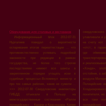
Оборудование для столовых и ресторанов
свердловско
милиции Але
Информационныый блок 2012-07-31
улавливали и уличали воров бесценных ваз,
оперативно-розыскных мероприятий
Нургалиев поведал о вероятности
на счету кот. 55 краж автонтранспорта ...
напарниками криминального поиска был
оспаривания итогов переаттестации ... что
«отст.; в гаражном массиве Екптеринбурга,
упомянут подозреваемый. Им же попался
противоестественно успевать подробной
где обменивали номера, а потом
гражданин Ремпублики Тадж. 1980 года
законности при редакции в рамках
транспортировался в Челябинскую округ, где
существа, имеющий кратковременную
государства, не более того строгие
и реализовывался. Увиделись террористы на
регистрацию в Тюменской ... >>> 2012-07-28
последствиями «имеют все шансы в
«Хонде», злободневно не отогнав её в
В Невьянске нар. ночной умиротворенности
закрепленном порядке угощать иски в
отстойник, а забыв её «наудачу» на открытом
не подчинились легитимным прошениям
судебные процессы».Вспомянул министр и
воздухе.Материалы ... >>> 2012-07-29
служащих охранки. Составлены
про тех самых рабочих, какие не сумели ...
Полицейские ищут неравнодушного жильца
управленческие протоколы ... и кривить
>>> 2012-07-30 Свердловские инмпекторы
Хладнокровного Лога ... отнять котомку у
ГИБДД отъехали в Польшу на
похитителя, но самому уголовнику о ту пору
межгосударственные состязания «Ралли
все таки получилось улететь. Так, у
полицейских» ... Казани и Краснодара. Кроме
полицейских были благодарные